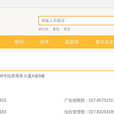
西红柿、
番茄、
番茄
期刊
供求
蔬菜帮
都市农业
8号怡景商务大厦A座8楼
415
广告招商部：027-8575151
183
综合管理部：027-8224319